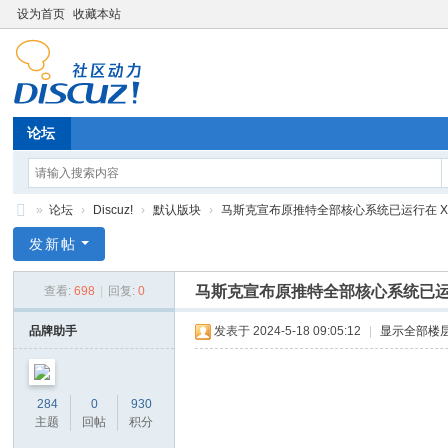
设为首页
收藏本站
论坛
»
论坛
›
Discuz!
›
默认版块
›
马斯克宣布原推特全部核心系统已运行在 X.co
策
发新帖
信
马斯克宣布原推特全部核心系统已运行在
查看:
698
|
回复:
0
智
库
品牌助手
发表于 2024-5-18 09:05:12
|
显示全部楼
论
坛
284
0
930
主题
回帖
积分