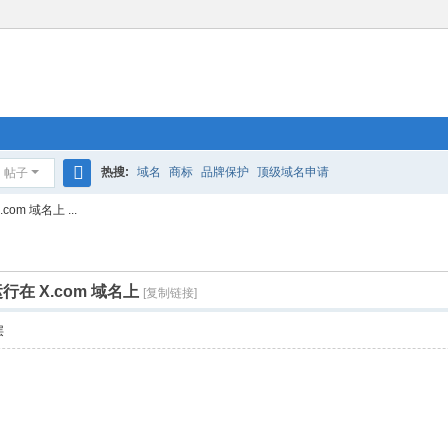
热搜:
域名
商标
品牌保护
顶级域名申请
帖子
搜
m 域名上 ...
索
 X.com 域名上
[复制链接]
层