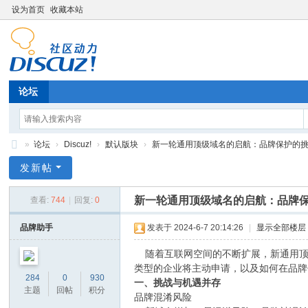
设为首页
收藏本站
论坛
»
论坛
›
Discuz!
›
默认版块
›
新一轮通用顶级域名的启航：品牌保护的挑战与
策
发新帖
信
新一轮通用顶级域名的启航：品牌
查看:
744
|
回复:
0
智
库
品牌助手
发表于 2024-6-7 20:14:26
|
显示全部楼层
论
随着互联网空间的不断扩展，新通用顶级
坛
类型的企业将主动申请，以及如何在品牌
284
0
930
一、挑战与机遇并存
主题
回帖
积分
品牌混淆风险