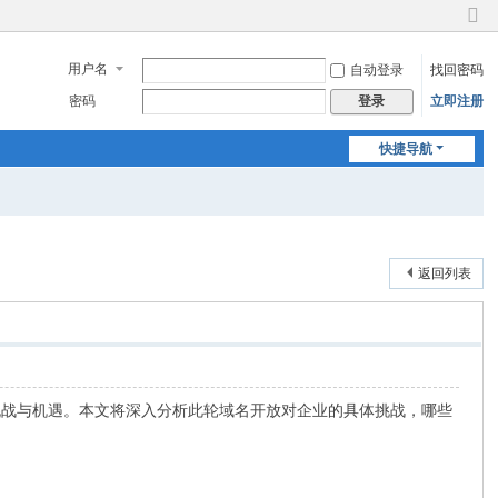
切
换
用户名
自动登录
找回密码
到
窄
密码
立即注册
登录
版
快捷导航
返回列表
挑战与机遇。本文将深入分析此轮域名开放对企业的具体挑战，哪些