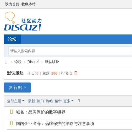
设为首页
收藏本站
论坛
»
论坛
›
Discuz!
›
默认版块
策
默认版块
今日:
0
|
主题:
286
|
排名:
1
信
智
发新帖
库
全部主题
最新
热门
热帖
精华
更多
论
域名：品牌保护的数字疆界
坛
国内企业出海：品牌保护的策略与注意事项