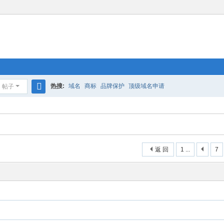
热搜:
域名
商标
品牌保护
顶级域名申请
帖子
搜
索
返 回
1 ...
7